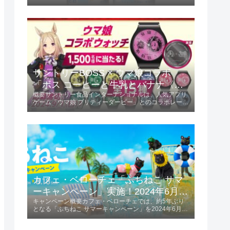
この限定フレーバーは、ミカンの甘味と酸味が絶妙にバ
ランスされ、初夏にぴったりの爽やかな味わいが楽しめ
ます。商品の特長爽やかな味わい...
サントリーBOSS × ウマ娘コラボ
「ボス コーヒーと牛乳とバナナ〈ウ
概要サントリー食品インターナショナルは、人気アプリ
マ娘デザイン〉」2024年6月4日発
ゲーム「ウマ娘 プリティーダービー」とのコラボレーシ
売！
ョンを発表しました。「ボス コーヒーと牛乳とバナナ
〈ウマ娘デザイン〉」を2024年6月4日に発売します。
この商品は185g容量で、価格は税...
カフェ・ベローチェ「ふちねこ サマ
ーキャンペーン」実施！2024年6月10
キャンペーン概要カフェ・ベローチェでは、約5年ぶり
日～8月18日
となる「ふちねこ サマーキャンペーン」を2024年6月10
日から8月18日まで実施します。 この期間、夏をテーマ
にした様々なコスチュームを着た「ふちねこ」がプレゼ