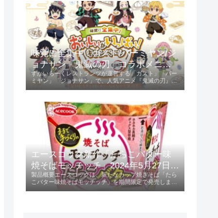
ントされます。キャンペーン参...
味覚に全集中！ガスト/バーミヤン/ジ
ョナサン「鬼滅の刃」コラボメニュ
すかいらーくレストランツが運営する「ガスト」「バー
ー発売 2024年5月23日 第1弾、6月13
ミヤン」「ジョナサン」で、人気アニメ『鬼滅の刃』と
日 第2弾
のコラボキャンペーンが開催されます。第1弾は2024年
5月23日から、第2弾は2024年6月13日からスタート
し、特典としてオリジナルクリア...
エースコック新作「たらこバター味
焼そばモッチッチ」2024年5月27日発
製品概要エースコックは、新たなカップ焼きそば「たら
売！
こバター味焼そばモッチッチ」を期間限定で発売しま
す。 この製品は、236円（税別）で提供され、特にもち
もち感を重視した麺が特徴です。発売日2024年5月27日
に全国で販売開始。特徴と味わいも...