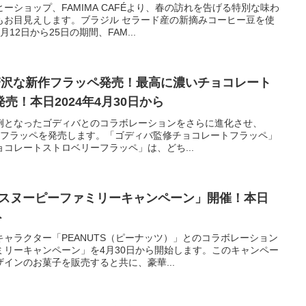
ーショップ、FAMIMA CAFÉより、春の訪れを告げる特別な味わ
もお目見えします。ブラジル セラード産の新摘みコーヒー豆を使
2日から25日の期間、FAM...
贅沢な新作フラッペ発売！最高に濃いチョコレート
売！本日2024年4月30日から
例となったゴディバとのコラボレーションをさらに進化させ、
類の新フラッペを発売します。「ゴディバ監修チョコレートフラッペ」
コレートストロベリーフラッペ」は、どち...
S「スヌーピーファミリーキャンペーン」開催！本日
ト
ャラクター「PEANUTS（ピーナッツ）」とのコラボレーション
ミリーキャンペーン」を4月30日から開始します。このキャンペー
インのお菓子を販売すると共に、豪華...