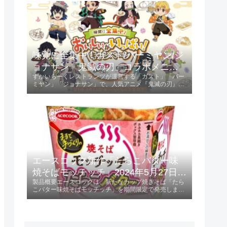
ントされます。キャンペーン参...
味覚に全集中！ガスト/バーミヤン/ジ
ョナサン「鬼滅の刃」コラボメニュ
すかいらーくレストランツが運営する「ガスト」「バー
ー発売 2024年5月23日 第1弾、6月13
ミヤン」「ジョナサン」で、人気アニメ『鬼滅の刃』と
日 第2弾
のコラボキャンペーンが開催されます。第1弾は2024年
5月23日から、第2弾は2024年6月13日からスタート
し、特典としてオリジナルクリア...
エースコック新作「たらこバター味
焼そばモッチッチ」2024年5月27日発
製品概要エースコックは、新たなカップ焼きそば「たら
売！
こバター味焼そばモッチッチ」を期間限定で発売しま
す。 この製品は、236円（税別）で提供され、特にもち
もち感を重視した麺が特徴です。発売日2024年5月27日
に全国で販売開始。特徴と味わいも...