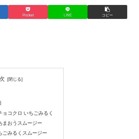
Pocket
LINE
コピー
次
細
チョコクロ いちごみるく
あまおうスムージー
ちごみるくスムージー