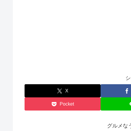
シ
X
Pocket
グルメな