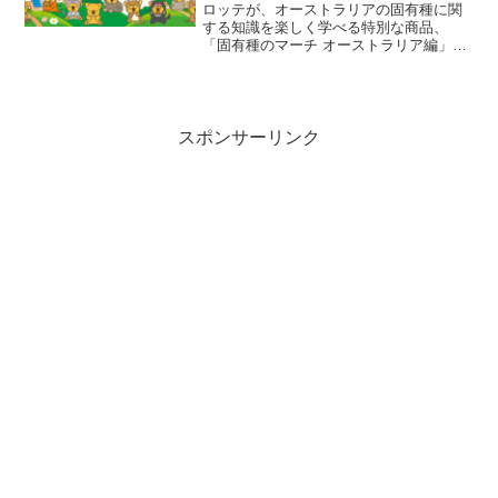
月24日まで
ロッテが、オーストラリアの固有種に関
する知識を楽しく学べる特別な商品、
「固有種のマーチ オーストラリア編」を
ロッテオンラインショップ限定で2024年1
月29日から3月24日まで受注販売していま
す。この商品は、環境教育を兼ねた遊び
心あふれるア...
スポンサーリンク