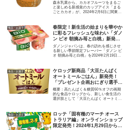
森永乳業から、カカオフルーツをまるご
と楽しめる新感覚のカップアイス「まる
ごとカカオ」が、2024年2月6日に関東甲
信越、関西、静岡（一部地域）のファミ
リーマートで先行発売されました。この
アイスクリームは、カカオフルーツの果
春限定！新生活の始まりを華やか
食品・お菓子
肉部分を活用した独...
に彩るフレッシュな味わい「ダノ
ン ビオ 朝摘み苺と白桃」新発
売!2024年2月19日から
ダノンジャパンは、春の訪れを感じさせ
る新しい季節限定フレーバー「ダノン ビ
オ 朝摘み苺と白桃」を2024年2月19日に
発売しました。この新フレーバーは、春
限定で提供され、新生活の始まりを華や
かに彩るフレッシュな味わいが特徴で
ケロッグ新商品「大豆たんぱく
食品・お菓子
す。商品概要ダノ...
オートミールごはん」新発売！
「プレゼント企画おにぎり選手
権」も開催！2024年2月13日から
概要：高たんぱく＆糖質60％オフの画期
3月17日
的な食品ケロッグから、新しい食生活の
選択肢として「大豆たんぱく オートミー
ルごはん」が2024年2月12日に発売され
ました。この新商品は、240gの内容量
で、1食分（40g）に10gのたんぱく質が
ロッテ「固有種のマーチ オース
食品・お菓子
含まれ...
トラリア編」オンラインショップ
限定発売！2024年1月29日から3