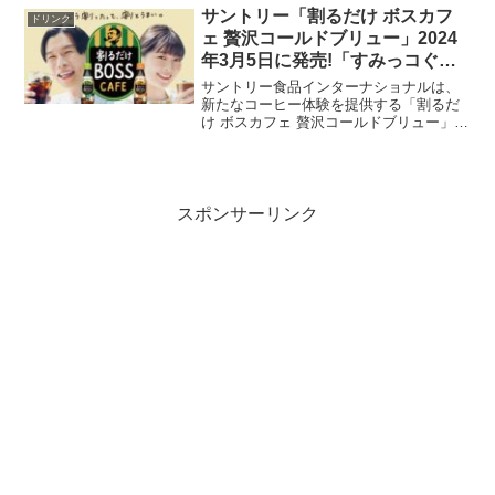
て市場に投入されます。特長タンパク質
サントリー「割るだけ ボスカフ
ドリンク
量: 1本（240...
ェ 贅沢コールドブリュー」2024
年3月5日に発売!「すみっコぐら
し」コラボプレゼント企画も。
サントリー食品インターナショナルは、
新たなコーヒー体験を提供する「割るだ
け ボスカフェ 贅沢コールドブリュー」を
2024年3月5日に発売します。この発売に
合わせて、「すみっコぐらし」とのコラ
ボレーションで特別デザインされた「す
みっコキャップ...
スポンサーリンク