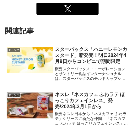
関連記事
スターバックス「ハニーレモンカ
ドリンク
スタード」新発売！明日2024年4
月9日からコンビニで期間限定
概要スターバックス・コーポレーション
とサントリー食品インターナショナル
は、スターバックスのチルドカップシリ
ーズの新製品として「ハニーレモンカス
タード」を2024年4月9日からコンビニで
期間限定販売します。この200mLカップ
ネスレ「ネスカフェ ふわラテ ほ
ドリンク
入りの新フレーバ...
っこりカフェインレス」発
売!2024年3月1日から
概要ネスレ日本から「ネスカフェ ふわラ
テ」シリーズに新たな仲間、「ネスカフ
ェ ふわラテ ほっこりカフェインレス」が
2024年3月1日に登場します。コーヒーの
香りとクリーミーな味わいを楽しみたい