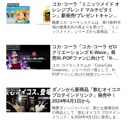
が、カフェインを控えたい方向けの製品
コカ･コーラ「ミニッツメイド オ
ドリンク
です。商品情...
レンジブレンド マルチビタミ
ン」新発売!プレゼントキャンペ
ーンも。2024年3月25日から
概要コカ･コーラシステムは、果汁飲料市
場の健康志向の高まりを受けて、「ミニ
ッツメイド」シリーズから新商品「ミニ
ッツメイド オレンジブレンド マルチビタ
ミン」を2024年3月25日に発売します。
この果実ミックス飲料は、1日に不足しが
コカ･コーラ「コカ･コーラ ゼロ
ドリンク
ちなビタミ...
クリエーションズ K-Wave」発
売!K-POPファンに向けて「K-
Wave コンサート in 韓国」に抽選
コカ･コーラシステムが「Coca-Cola
で500名が招待
Creations」シリーズの一環として、K-
POPファンに向けた特別フレーバー「コ
カ･コーラ ゼロ クリエーションズ K-
Wave」を発売しました。この新しいドリ
ンクは、Stray Kids、I...
ダノンから新商品「飲むオイコス
ドリンク
プロテインドリンク」発売中！
2024年4月1日から
概要ダノンジャパンが、新たな健康志向
の商品として「飲むオイコス プロテイン
ドリンク」を2024年4月1日に発売しま
す。この製品は、ヨーグルトではなく、
高吸収タンパク質を含んだドリンクとし