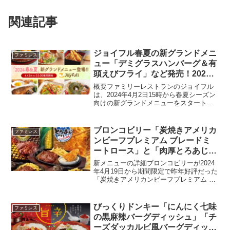
関連記事
ジョイフル春夏の新グランドメニ
ファミレス
ュー「デミグラスハンバーグ＆有
頭えびフライ」など発売！2024
年4月2日15時から
概要ファミリーレストランのジョイフル
は、2024年4月2日15時から春夏シーズン
向けの新グランドメニューをスタートし
ます。迫力のグリルメニューからヘルシ
ー＆バランスメニュー、こだわりの出汁
やソースを使用した料理まで、バリエー
ブロンコビリー「炭焼きアメリカ
ファミレス
ション豊かなライ...
ンビーフプレミアム ブレードミ
ートロース」と「肉厚とろあじフ
ライ」再発売中!2024年4月19日
新メニューの詳細ブロンコビリーが2024
から
年4月19日から期間限定で昨年好評だった
「炭焼きアメリカンビーフプレミアム ブ
レードミートロース」と「肉厚とろあじ
フライ」を再発売します。これらのメニ
ューは、高品質な食材を使用し、ユニー
びっくりドンキー「にんにく七味
ファミレス
クな組み合わせ...
の黒麻辣バーグディッシュ」「チ
ーズダッカルビ風バーグディッシ