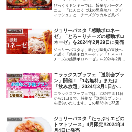
ュ」発売！2024年1月24日から
びっくりドンキーでは、旨辛なバーグメ
ニュー「にんにく七味の黒麻辣バーグデ
ィッシュ」と「チーズダッカルビ風バー
グディッシュ」、サイドメニュー「にん
にく七味のザンギ＆ポテト」を2024年1月
24日から期間限定で販売します。にんに
ジョリーパスタ「感動ボロネー
ファミレス
く七味の黒麻辣バ...
ゼ」「とろ～りチーズの感動ボロ
ネーゼ」を2024年2月29日に発売
ジョリーパスタは、新たな味覚の冒険へ
と誘う「感動ボロネーゼ」と「とろ～り
チーズの感動ボロネーゼ」を2024年2月
29日に発売します。こちらでは、これら
の魅力あふれるメニューをご紹介いたし
ます。感動ボロネーゼ価格：1089円商品
ニラックスブッフェ「送別会プラ
ファミレス
の特長ジョリー...
ン」開催！「1名無料」または
「飲み放題」2024年3月1日から
31日まで
ニラックスブッフェでは、2024年3月1日
から31日まで、特別な「送別会プラン」
を提供いたします。この期間中に33店舗
のニラックスブッフェで、Web予約限定
でお楽しみいただけるプランです。送別
会や集まりに最適なこのプランでは、お
ジョリーパスタ「たっぷりエビの
ファミレス
客様が「1名...
トマトソース」4月限定!!2024年4
月4日に発売