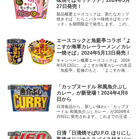
味焼そばモッチッチ」2024年5月
27日発売！
製品概要エースコックは、新たなカップ
焼きそば「たらこバター味焼そばモッチ
ッチ」を期間限定で発売します。 この製
品は、236円（税別）で提供され、特にも
ちもち感を重視した麺が特徴です。発売
日2024年5月27日に全国で販売開始。特
エースコックと魚藍亭コラボ「よ
カップ麺
徴と味わいも...
こすか海軍カレーラーメン／カレ
ー焼そば」2024年5月13日発売！
キャンペーン概要エースコックは、2024
年5月13日に、よこすか海軍カレーの名店
「魚藍亭」監修のもと、「よこすか海軍
カレーラーメン」と「よこすか海軍カレ
ー焼そば」を新発売します。これらの新
商品は、それぞれのカレーの独特な風味
「カップヌードル 和風魚介ぶし
カップ麺
と深みをインスタ...
カレー」が新登場！2024年4月8
日から
日清食品から、新しい味わい「カップヌ
ードル 和風魚介ぶしカレー」が2024年4
月8日に発売されます。これまでの王道や
欧風に続く、鰹（かつお）と鯖（さば）
のWぶしを利用した香り高い和風カレー
です。内容量は80g（麺60g）で、価格は
日清「日清焼そばU.F.O. ほりにし
カップ麺
236円前...