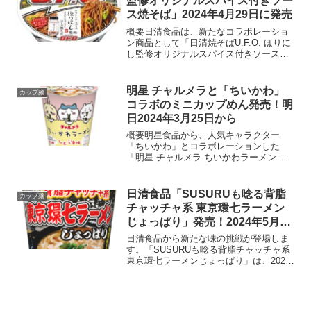
監修オリジナルスパイス付きソー
ス焼そば」2024年4月29日に発売
概要日清食品は、新たなコラボレーショ
ン商品として「日清焼そばU.F.O. ほりに
し監修オリジナルスパイス付きソース焼
そば」を2024年4月29日に発売します。
この商品は、キャンプ愛好家に人気の
「アウトドアスパイス ほりにし」とのコ
明星 チャルメラと「ちいかわ」
カップ麺
ラボによる...
コラボのミニカップめん発売！明
日2024年3月25日から
概要明星食品から、人気キャラクター
「ちいかわ」とコラボレーションした
「明星 チャルメラ ちいかわラーメン し
ょうゆ味」が2024年3月25日に発売され
ます。価格は税別で142円前後。以前から
袋めんのパッケージでコラボレーション
日清食品「SUSURUも唸る背脂
カップ麺
していた「ちい...
チャッチャ系 東京環七ラーメン
じょっぱり」発売！2024年5月20
日から
日清食品から新たな味の挑戦が登場しま
す。「SUSURUも唸る背脂チャッチャ系
東京環七ラーメンじょっぱり」は、2024
年5月20日に発売され、ラーメン愛好家た
ちに新しい味わいを届けます。製品概要
日清食品は、新商品「SUSURUも唸る背
脂チャ...