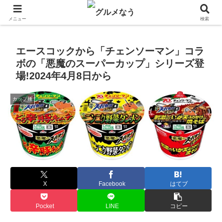
飲食店キャンペーン・食品飲料お菓子新発売のグルメニュース。
メニュー
検索
エースコックから「チェンソーマン」コラ
ボの「悪魔のスーパーカップ」シリーズ登
場!2024年4月8日から
カップ麺
X
Facebook
はてブ
Pocket
LINE
コピー