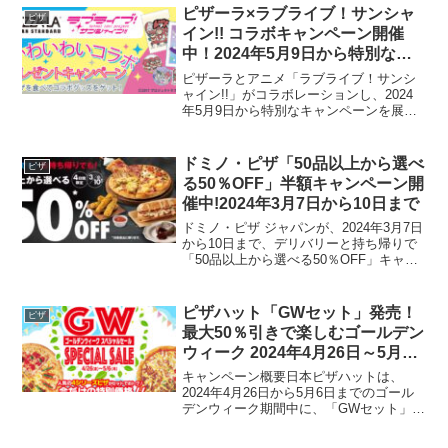
ピザーラ×ラブライブ！サンシャ
ピザ
イン!! コラボキャンペーン開催
中！2024年5月9日から特別なプ
レゼントがもらえるチャンス！
ピザーラとアニメ「ラブライブ！サンシ
ャイン!!」がコラボレーションし、2024
年5月9日から特別なキャンペーンを展開
します。この期間中、ピザを購入すると
オリジナルクリアファイルをもらえるだ
けでなく、豪華なアクリルスタンドやキ
ドミノ・ピザ「50品以上から選べ
ピザ
ーホルダー＆缶バ...
る50％OFF」半額キャンペーン開
催中!2024年3月7日から10日まで
ドミノ・ピザ ジャパンが、2024年3月7日
から10日まで、デリバリーと持ち帰りで
「50品以上から選べる50％OFF」キャン
ペーンを実施します。このキャンペーン
では、ピザをはじめ、ピザサンドやサイ
ドメニューなど、対象商品50品以上が半
ピザハット「GWセット」発売！
ピザ
額にな...
最大50％引きで楽しむゴールデン
ウィーク 2024年4月26日～5月6
日
キャンペーン概要日本ピザハットは、
2024年4月26日から5月6日までのゴール
デンウィーク期間中に、「GWセット」を
特別価格で提供します。この期間中、お
客様は「GW親子ドリンクセット」と