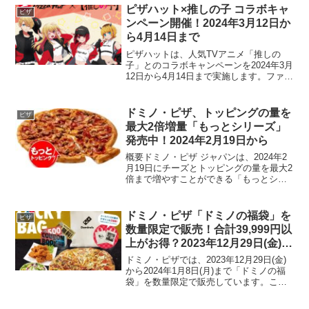
「GWファミリーセット」を最大50％引
ピザハット×推しの子 コラボキャ
ピザ
きの価格で楽しむ...
ンペーン開催！2024年3月12日か
ら4月14日まで
ピザハットは、人気TVアニメ「推しの
子」とのコラボキャンペーンを2024年3月
12日から4月14日まで実施します。ファン
には見逃せないこのキャンペーンでは、
オリジナルグッズや限定メニューが登場
します。キャンペーン概要クリアファイ
ドミノ・ピザ、トッピングの量を
ピザ
ルプレゼント...
最大2倍増量「もっとシリーズ」
発売中！2024年2月19日から
概要ドミノ・ピザ ジャパンは、2024年2
月19日にチーズとトッピングの量を最大2
倍まで増やすことができる「もっとシリ
ーズ」を発売しました。この新シリーズ
では、「アメリカン」「マルゲリータ」
「ドミノ・デラックス」「ギガ・ミー
ドミノ・ピザ「ドミノの福袋」を
ピザ
ト」「炭火焼ビー...
数量限定で販売！合計39,999円以
上がお得？2023年12月29日(金)か
ら翌1月8日(月)まで。
ドミノ・ピザでは、2023年12月29日(金)
から2024年1月8日(月)まで「ドミノの福
袋」を数量限定で販売しています。この
福袋には以下のアイテムが含まれていま
す。1-2ハッピーレンジのLサイズピザ1枚