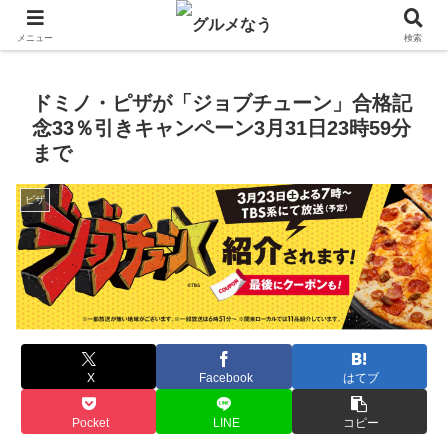
飲食店キャンペーン・食品飲料お菓子新発売のグルメニュース。
メニュー
検索
ドミノ・ピザが「ジョブチューン」合格記
念33％引きキャンペーン3月31日23時59分
まで
ピザ
X
Facebook
はてブ
Pocket
LINE
コピー