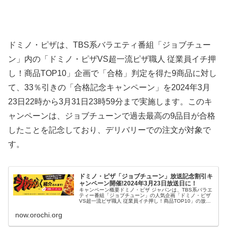
ドミノ・ピザは、TBS系バラエティ番組「ジョブチュー
ン」内の「ドミノ・ピザVS超一流ピザ職人 従業員イチ押
し！商品TOP10」企画で「合格」判定を得た9商品に対し
て、33％引きの「合格記念キャンペーン」を2024年3月
23日22時から3月31日23時59分まで実施します。このキ
ャンペーンは、ジョブチューンで過去最高の9品目が合格
したことを記念しており、デリバリーでの注文が対象で
す。
ドミノ・ピザ「ジョブチューン」放送記念割引キ
ャンペーン開催!2024年3月23日放送日に！
キャンペーン概要ドミノ・ピザ ジャパンは、TBS系バラエ
ティー番組「ジョブチューン」の人気企画「ドミノ・ピザ
VS超一流ピザ職人 従業員イチ押し！商品TOP10」の放送
を記念して、特別な割引キャンペーンを実施します。実施
期間第1フェーズ: 2...
now.orochi.org