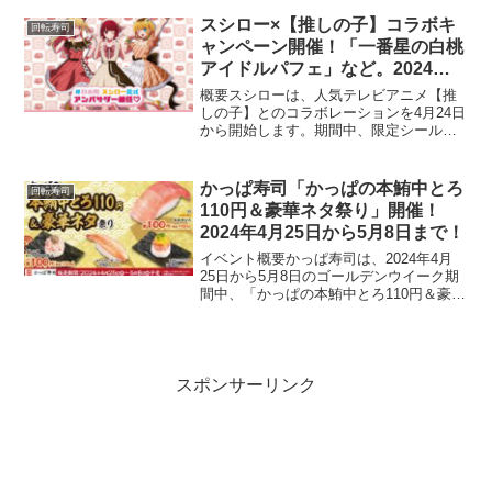
なにぎり寿司や軍艦、さらにはかっぱ寿
司の創業地、長野県のソウルフードであ
スシロー×【推しの子】コラボキ
回転寿司
る「サラダ軍艦...
ャンペーン開催！「一番星の白桃
アイドルパフェ」など。2024年4
月24日から
概要スシローは、人気テレビアニメ【推
しの子】とのコラボレーションを4月24日
から開始します。期間中、限定シール付
きのスイーツや寿司、特製ドリンクなど
が提供され、コラボ限定グッズが手に入
るプロモーションを展開します。すべて
かっぱ寿司「かっぱの本鮪中とろ
回転寿司
のメニューはなくなり...
110円＆豪華ネタ祭り」開催！
2024年4月25日から5月8日まで！
イベント概要かっぱ寿司は、2024年4月
25日から5月8日のゴールデンウイーク期
間中、「かっぱの本鮪中とろ110円＆豪華
ネタ祭り」を開催します。この期間、ま
ぐろのなかでも特に人気の「本鮪中と
ろ」をはじめ、高級食材を使用した様々
な寿司を特別価...
スポンサーリンク