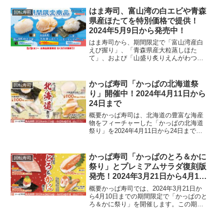
中とろ」や「鰆の天ぷら握り」をはじめ
とする魅力的なメニューを、お求めやす
はま寿司、富山湾の白エビや青森
回転寿司
い価格で提供します...
県産ほたてを特別価格で提供！
2024年5月9日から発売中！
はま寿司から、期間限定で「富山湾産白
えび握り」、「青森県産大粒蒸しほた
て」、および「山盛り炙りえんがわつつ
み」が登場します。これらのメニュー
は、特定の地域から厳選された食材を使
用し、2024年5月9日から提供開始されま
かっぱ寿司「かっぱの北海道祭
回転寿司
す。この機会に、地域ご...
り」開催中！2024年4月11日から
24日まで
概要かっぱ寿司は、北海道の豊富な海産
物をフィーチャーした「かっぱの北海道
祭り」を2024年4月11日から24日まで開
催します。この期間中、北海道産のいく
らやほたてをはじめとする様々なメニュ
ーが特別価格で提供されます。主なメニ
かっぱ寿司「かっぱのとろ＆かに
回転寿司
ューと価格北海道...
祭り」とプレミアムサラダ復刻版
発売！2024年3月21日から4月10
日まで
概要かっぱ寿司では、2024年3月21日か
ら4月10日までの期間限定で「かっぱのと
ろ＆かに祭り」を開催します。この期間
中、みなみ鮪の中とろや蟹を使った特別