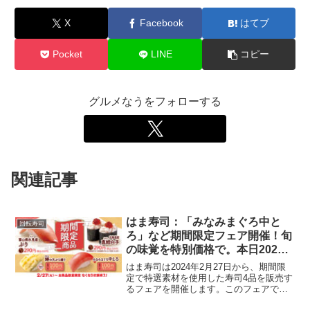
X
Facebook
はてブ
Pocket
LINE
コピー
グルメなうをフォローする
関連記事
はま寿司：「みなみまぐろ中と
回転寿司
ろ」など期間限定フェア開催！旬
の味覚を特別価格で。本日2024
年2月27日から
はま寿司は2024年2月27日から、期間限
定で特選素材を使用した寿司4品を販売す
るフェアを開催します。このフェアで
は、旬の素材を生かした「みなみまぐろ