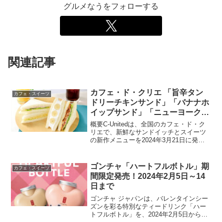
グルメなうをフォローする
関連記事
カフェ・ド・クリエ 「旨辛タン
カフェ・スイーツ
ドリーチキンサンド」「バナナホ
イップサンド」「ニューヨークチ
ーズケーキ」発売！2024年3月21
概要C-Unitedは、全国のカフェ・ド・ク
日から
リエで、新鮮なサンドイッチとスイーツ
の新作メニューを2024年3月21日に発売
します。この新ラインナップには、「旨
辛タンドリーチキンサンド」「バナナホ
イップサンド」のフレッシュサンドイッ
ゴンチャ「ハートフルボトル」期
カフェ・スイーツ
チメニュー...
間限定発売！2024年2月5日～14
日まで
ゴンチャ ジャパンは、バレンタインシー
ズンを彩る特別なティードリンク「ハー
トフルボトル」を、2024年2月5日から2