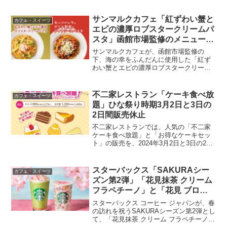
月14日までの限定期間で販売します。こ
の時期だけの特別なお楽しみ、ゴンチャ
の「ハートフルボトル」の魅力をぜひご
サンマルクカフェ「紅ずわい蟹と
カフェ・スイーツ
堪能ください。...
エビの濃厚ロブスタークリームパ
スタ」函館市場監修のメニュー。
2024年3月15日に発売
サンマルクカフェが、函館市場監修の
下、海の幸をふんだんに使用した「紅ず
わい蟹とエビの濃厚ロブスタークリーム
パスタ」を2024年3月15日に発売しま
す。この新メニューは、魚介の旨味がギ
ュッと詰まった濃厚でクリーミーな一皿
不二家レストラン「ケーキ食べ放
カフェ・スイーツ
を提供します。メニュー...
題」ひな祭り時期3月2日と3日の
2日間販売休止
不二家レストランでは、人気の「不二家
ケーキ食べ放題」と「お得なケーキセッ
ト」の販売を、2024年3月2日と3日の2日
間、一時休止するのでご注意を。この販
売休止は、戸塚モディ店および神戸さん
プラザ店を除く全ての提供店舗で実施さ
スターバックス「SAKURAシー
カフェ・スイーツ
れます。この期間...
ズン第2弾」「花見抹茶 クリーム
フラペチーノ」と「花見 ブロン
ド ラテ」発売！2024年3月1日か
スターバックス コーヒー ジャパンが、春
ら
の訪れを祝うSAKURAシーズン第2弾とし
て、「花見抹茶 クリーム フラペチーノ」