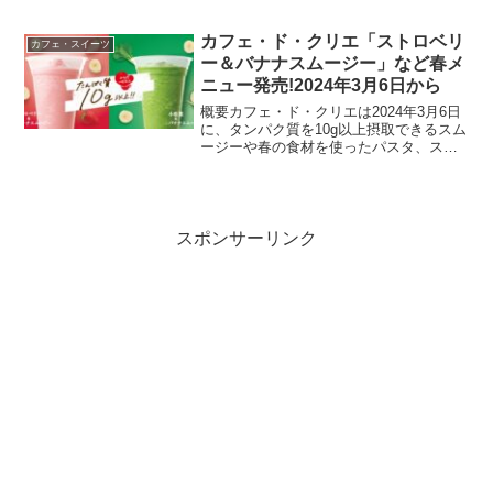
と「花見 ブロンド ラテ」を2024年3月1
日に発売します。さらに、スターバック
ス リワード会員には特別に2月28日か...
カフェ・ド・クリエ「ストロベリ
カフェ・スイーツ
ー＆バナナスムージー」など春メ
ニュー発売!2024年3月6日から
概要カフェ・ド・クリエは2024年3月6日
に、タンパク質を10g以上摂取できるスム
ージーや春の食材を使ったパスタ、スイ
ーツなど春メニューを新発売します。健
康志向の高まりに応えるスムージーや、
春を感じさせる食材を使用したパスタと
スイーツがライ...
スポンサーリンク