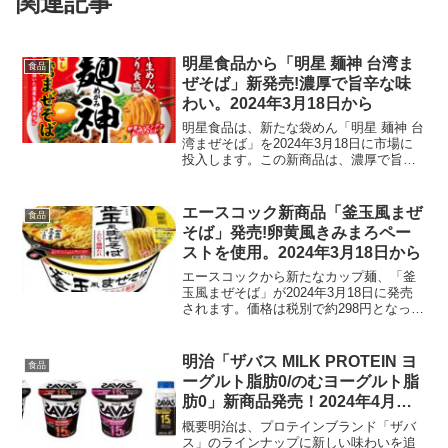
関連記事
明星食品から「明星 麺神 台湾ま
食品
ぜそば」新発売!濃厚で旨辛な味
わい。2024年3月18日から
明星食品は、新たな袋めん「明星 麺神 台
湾まぜそば」を2024年3月18日に市場に
投入します。この新商品は、濃厚で旨辛
な味わいが特徴の汁なし麺で、価格は188
円前後（税別）となっています。商品特
徴極太麺: 「麺神」シリーズの特徴であ
エースコック新商品「釜玉風まぜ
食品
る、塩麴...
そば」発売!卵黄風きみまろペー
ストを使用。2024年3月18日から
エースコックから新たなカップ麺、「釜
玉風まぜそば」が2024年3月18日に発売
されます。価格は税別で約298円となって
おり、卵黄風きみまろペーストを使用し
たことで、まろやかな味わいが特徴の一
品です。商品の特徴醤油たれの旨み： 和
明治「ザバス MILK PROTEIN ヨ
食品
風の醤油たれ...
ーグルト脂肪0/のむヨーグルト脂
肪0」新商品発売！2024年4月か
ら順次！
概要明治は、プロテインブランド「ザバ
ス」のラインナップに新しい味わいを追