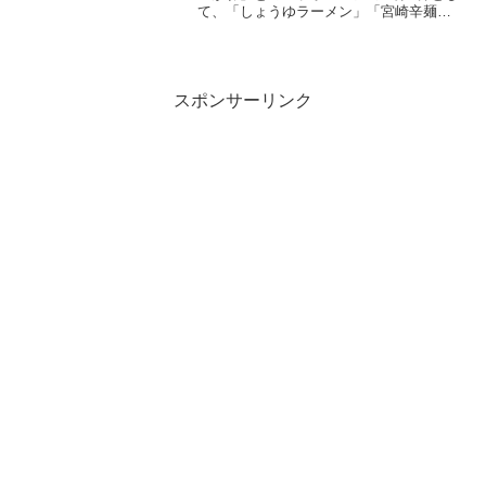
て、「しょうゆラーメン」「宮崎辛麺」
「バリカタ麺豚骨」の特別パッケージを
2024年2月下旬に数量限定で発売します。
このコラボレーションは、ちいかわたち
がデザインされた...
スポンサーリンク