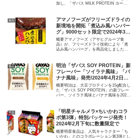
加し、「ザバス MILK PROTEIN ヨーグ
ルト脂肪0」及び「ザバス MILK
PROTEIN のむヨーグルト脂肪0」の新商
品を2024年4月に発売します。これらの...
アマノフーズがフリーズドライの
食品
新境地を開拓「煮込み風ハンバー
グ」9000セット限定で2024年3月
18日に発売
概要アマノフーズ（アサヒグループ食
品）が、フリーズドライ技術により「煮
込み風ハンバーグ」を商品化しました。
この新製品は、9000セット限定で2024年
3月18日に発売されます。160mlのお湯を
加えるだけで、ふっくらとやわらかいハ
明治「ザバス SOY PROTEIN」新
食品
ンバーグが...
フレーバー「ソイラテ風味」「バ
ナナ風味」発売!2024年4月2日よ
り
概要明治は、大豆プロテインを15g配合し
た「ザバス SOY PROTEIN」の新フレー
バー、ソイラテ風味とバナナ風味を2024
年4月2日に発売します。これらのプロテ
イン飲料は、運動後や間食時などに最適
で、栄養と美味しさを兼ね備えていま
「明星チャルメラ×ちいかわコラ
食品
す。商...
ボ第3弾」特別パッケージ発売！
2024年2月下旬に数量限定で
概要明星食品は、人気キャラクター「ち
いかわ」とのコラボレーション第3弾とし