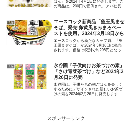
はん」を2024年4月1日に発売します。こ
の商品は、200円で提供され、アパ社長カ
レーと組み合わせて最適化された包装米
飯です。商品詳細アパ社長ごはん価格:
200円内容量: 150g加熱方法:電子レン
エースコック新商品「釜玉風まぜ
食品
ジ:...
そば」発売!卵黄風きみまろペー
ストを使用。2024年3月18日から
エースコックから新たなカップ麺、「釜
玉風まぜそば」が2024年3月18日に発売
されます。価格は税別で約298円となって
おり、卵黄風きみまろペーストを使用し
たことで、まろやかな味わいが特徴の一
品です。商品の特徴醤油たれの旨み： 和
永谷園「子供向けお茶づけの素」
食品
風の醤油たれ...
「さけ青菜茶づけ」など2024年2
月26日に発売
永谷園は、子供たちの朝ごはんを楽しく
するためにデザインされた新しいお茶づ
けの素を2024年2月26日に発売します。
この新ラインナップには、「さけ青菜茶
づけ」「たらこわかめ茶づけ」「クリー
ミーカレー茶づけ」の3種類が含まれ、各
160円（税別）...
スポンサーリンク