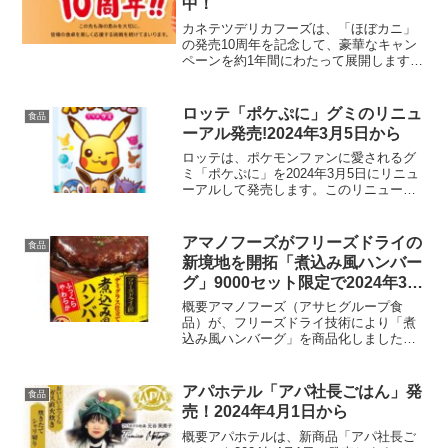
中！
カネテツデリカフーズは、「ほぼカニ」
の発売10周年を記念して、豪華なキャン
ペーンを約1年間にわたって展開します。
2014年の発売以来、カニ風味かまぼこの
「ほぼカニ」は、本物のカニのような味
わい、食感、見た目を追求した練り物シ
ロッテ「ポケぷに」グミのリニュ
食品
リーズ「ほぼシリ...
ーアル発売!2024年3月5日から
ロッテは、ポケモンファンに愛されるグ
ミ「ポケぷに」を2024年3月5日にリニュ
ーアルして発売します。このリニューア
ルでは、人気キャラクター「ルカリオ」
と「プリン」が新たにラインナップに加
わります。80g入りで、価格は約226円と
アマノフーズがフリーズドライの
食品
なっています...
新境地を開拓「煮込み風ハンバー
グ」9000セット限定で2024年3月
18日に発売
概要アマノフーズ（アサヒグループ食
品）が、フリーズドライ技術により「煮
込み風ハンバーグ」を商品化しました。
この新製品は、9000セット限定で2024年
3月18日に発売されます。160mlのお湯を
加えるだけで、ふっくらとやわらかいハ
アパホテル「アパ社長ごはん」発
食品
ンバーグが...
売！2024年4月1日から
概要アパホテルは、新商品「アパ社長ご