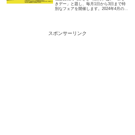
きデー」と題し、毎月1日から3日まで特
別なフェアを開催します。2024年4月の
「みさきデー」では、「大切りはまち」
を通常価格270円で、ネタを約1.5倍の大
きさに増量して提供します。「みさきデ
ー」の特徴日...
スポンサーリンク