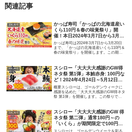
関連記事
かっぱ寿司「かっぱの北海道産い
回転寿司
くら110円＆春の味覚祭り」開
催！本日2024年3月7日から3月20
日まで
かっぱ寿司は2024年3月7日から3月20日
まで、「かっぱの北海道産いくら110円＆
春の味覚祭り」を開催します。この期間
中、北海道産のいくらをはじめ、春の旬
ネタを特別価格で提供します。特別メニ
ューと価格北海道産いくら包み: 1貫110
スシロー「大大大大感謝のGW得
回転寿司
円天然...
ネタ祭 第1弾」本鮪赤身: 100円な
ど！2024年4月24日～5月12日ま
で
概要スシローは、ゴールデンウィークに
感謝を込めた「大大大大感謝のGW得ネタ
祭 第1弾」を開催します。この祭りで
は、特別価格で本鮪赤身を提供するほ
か、様々な得ネタを楽しむことができま
す。販売期間と価格2024年4月24日～29
スシロー「大大大大感謝のGW 得
回転寿司
日本鮪赤身: 1...
ネタ祭 第二弾」通常180円～の
「いくら」が期間限定で100円
に！本日2024年5月1日～期間限
スシローは、ゴールデンウイークを彩る