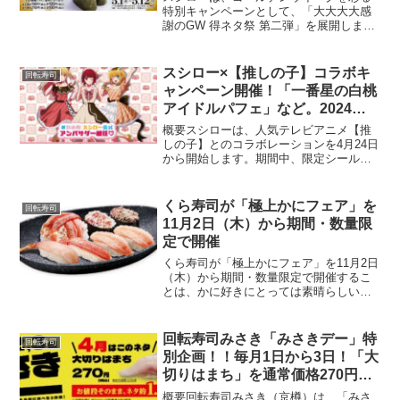
定
特別キャンペーンとして、「大大大大感
謝のGW 得ネタ祭 第二弾」を展開しま
す。期間限定で、通常180円以上で提供さ
れる「いくら」が1皿100円で楽しめま
す。キャンペーン概要このキャンペーン
スシロー×【推しの子】コラボキ
回転寿司
は、2024年5...
ャンペーン開催！「一番星の白桃
アイドルパフェ」など。2024年4
月24日から
概要スシローは、人気テレビアニメ【推
しの子】とのコラボレーションを4月24日
から開始します。期間中、限定シール付
きのスイーツや寿司、特製ドリンクなど
が提供され、コラボ限定グッズが手に入
るプロモーションを展開します。すべて
くら寿司が「極上かにフェア」を
回転寿司
のメニューはなくなり...
11月2日（木）から期間・数量限
定で開催
くら寿司が「極上かにフェア」を11月2日
（木）から期間・数量限定で開催するこ
とは、かに好きにとっては素晴らしいニ
ュースです。このフェアでは、お手頃な
価格で楽しめる115円のかにネタも充実し
ているようです。「極上かにフェア」
回転寿司みさき「みさきデー」特
回転寿司
は、期間限定の特別...
別企画！！毎月1日から3日！「大
切りはまち」を通常価格270円。
2024年4月1日から3日まで
概要回転寿司みさき（京樽）は、「みさ