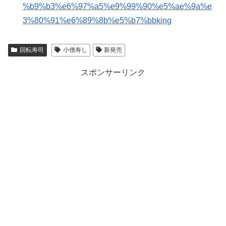
%b9%b3%e6%97%a5%e9%99%90%e5%ae%9a%e
3%80%91%e6%89%8b%e5%b7%bbking
回転寿司
小僧寿し
新発売
スポンサーリンク