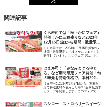
関連記事
くら寿司では「極上かにフェア」
回転寿司
開催！かに三種盛りなど2023年
12月15日(金)から期間・数量限
定！
くら寿司では、2023年12月15日(金)から
期間・数量限定で「極上かにフェア」を
開催しています。このフェアでは、本ズ
ワイガニの棒肉、本ズワイガニ爪下、紅
ズワイガニのかに身を一皿で楽しめる
「かに三種盛り」をはじめ、様々なカニ
はま寿司：「みなみまぐろ中と
回転寿司
料理が提供されま...
ろ」など期間限定フェア開催！旬
の味覚を特別価格で。本日2024
年2月27日から
はま寿司は2024年2月27日から、期間限
定で特選素材を使用した寿司4品を販売す
るフェアを開催します。このフェアで
は、旬の素材を生かした「みなみまぐろ
中とろ」や「鰆の天ぷら握り」をはじめ
とする魅力的なメニューを、お求めやす
スシロー「ストロベリースイーツ
回転寿司
い価格で提供します...