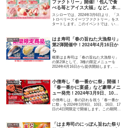
ファクトリー」開催!「包んで食
べる苺とアイス大福」など。本日
2024年3月6日より
スシローでは、2024年3月6日より、「ス
トロベリースイーツファクトリー」をス
タートします。このイベントでは、いち
ごをふんだんに使用したスイーツの数々
をご提供いたします。寿司を堪能した後
にも楽しめる、「そそる、べつ腹。おど
はま寿司「春の旨ねた大漁祭り」
回転寿司
れ、ココロ。」をテ...
第2弾開催中！2024年4月16日か
ら
概要はま寿司は「春の旨ねた大漁祭り」
の第2弾として、3種の限定メニューを
2024年4月16日から提供開始します。こ
れらのメニューは、日本各地の海の幸を
堪能できるもので、数量限定での販売と
なります。新メニュー詳細北海道噴火湾
小僧寿し「春一番かに祭」開催！
回転寿司
水揚げしめさば価格...
「春一番かに宴盛」など豪華メニ
ュー発売！2024年3月9日、10
日、16日、17日の4日間限定
小僧寿しは、春の訪れを祝う「春一番か
に祭」を2024年3月9日、10日、16日、17
日の4日間限定で開催します。この期間、
本ずわいがにとまるずわいがにをふんだ
んに使用した豪華なメニューを楽しむこ
とができます。「春一番かに祭」メニュ
「はま寿司のにっぽん旨ねた祭り
回転寿司
ーと価格春...