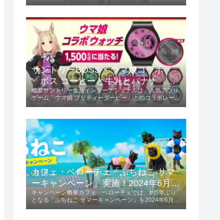
この限定フレーバーは、ミカンの甘味と酸味が絶妙にバ
ランスされ、初夏にぴったりの爽やかな味わいが楽しめ
ます。商品の特長爽やかな味わい...
サントリーBOSS × ウマ娘コラボ
「ボス コーヒーと牛乳とバナナ〈ウ
概要サントリー食品インターナショナルは、人気アプリ
マ娘デザイン〉」2024年6月4日発
ゲーム「ウマ娘 プリティーダービー」とのコラボレーシ
売！
ョンを発表しました。「ボス コーヒーと牛乳とバナナ
〈ウマ娘デザイン〉」を2024年6月4日に発売します。
この商品は185g容量で、価格は税...
カフェ・ベローチェ「ふちねこ サマ
ーキャンペーン」実施！2024年6月10
キャンペーン概要カフェ・ベローチェでは、約5年ぶり
日～8月18日
となる「ふちねこ サマーキャンペーン」を2024年6月10
日から8月18日まで実施します。 この期間、夏をテーマ
にした様々なコスチュームを着た「ふちねこ」がプレゼ