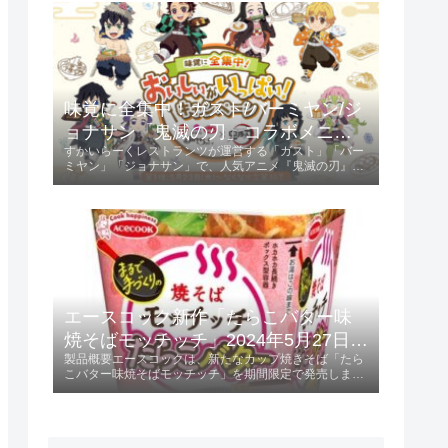
ントされます。キャンペーン参...
味覚に全集中！ガスト/バーミヤン/ジ
ョナサン「鬼滅の刃」コラボメニュ
すかいらーくレストランツが運営する「ガスト」「バー
ー発売 2024年5月23日 第1弾、6月13
ミヤン」「ジョナサン」で、人気アニメ『鬼滅の刃』と
日 第2弾
のコラボキャンペーンが開催されます。第1弾は2024年
5月23日から、第2弾は2024年6月13日からスタート
し、特典としてオリジナルクリア...
エースコック新作「たらこバター味
焼そばモッチッチ」2024年5月27日発
製品概要エースコックは、新たなカップ焼きそば「たら
売！
こバター味焼そばモッチッチ」を期間限定で発売しま
す。 この製品は、236円（税別）で提供され、特にもち
もち感を重視した麺が特徴です。発売日2024年5月27日
に全国で販売開始。特徴と味わいも...