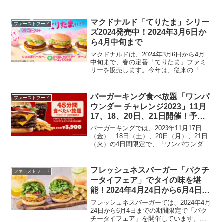
リームをリニューアルし、より一層チョ
コ感をアップさせたことが特徴です。価
格は1箱4ピース入りで、260円から（店舗
マクドナルド「てりたま」シリー
ファーストフード
により価格...
ズ2024発売中！2024年3月6日か
ら4月中旬まで
マクドナルドは、2024年3月6日から4月
中旬まで、春の定番「てりたま」ファミ
リーを販売します。今年は、従来の「て
りたまバーガー」、「チーズてりた
ま」、「てりたまマフィン」に加え、新
たに「のり塩じゃがバターベーコンてり
バーガーキング食べ放題「ワンパ
ファーストフード
たま」が登場します。さ...
ウンダー チャレンジ2023」11月
17、18、20日、21日開催！予約
券販売中！
バーガーキングでは、2023年11月17日
（金）、18日（土）、20日（月）、21日
（火）の4日間限定で、「ワンパウンダー
チャレンジ2023」を実施します。このイ
ベントでは、特大バーガー「デラマキシ
ザ・ワンパウンダー」を45分間食べ放
フレッシュネスバーガー「パクチ
ファーストフード
題...
ータイフェア」でタイの味を堪
能！2024年4月24日から6月4日ま
での期間限定
フレッシュネスバーガーでは、2024年4月
24日から6月4日までの期間限定で「パク
チータイフェア」を開催しています。こ