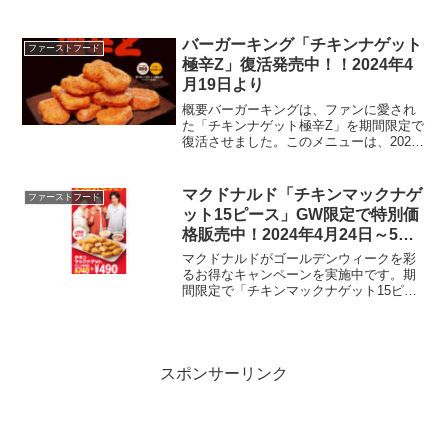
のフェアでは、タイ料理の代表的なフレ
ーバーを取り入れた「パクチーチキンバ
ーガー ガパオ」と「パクチーチキンバー
バーガーキング「チキンナゲット
ファーストフード
ガー グリー...
極辛Z」復活発売中！！2024年4
月19日より
概要バーガーキングは、ファンに愛され
た「チキンナゲット極辛Z」を期間限定で
復活させました。このメニューは、2024
年4月19日より全国のバーガーキング店舗
で提供開始しています。商品詳細チキン
ナゲット極辛Z価格:5ピース: 270円8ピー
マクドナルド「チキンマックナゲ
ファーストフード
ス:...
ット15ピース」GW限定で特別価
格販売中！2024年4月24日～5月
21日
マクドナルドがゴールデンウィークを彩
るお得なキャンペーンを実施中です。期
間限定で「チキンマックナゲット15ピー
ス」が通常価格から250円引きの490円で
提供されています。特別価格で楽しめる
ナゲット価格と販売期間「チキンマック
ナゲット15ピー...
スポンサーリンク