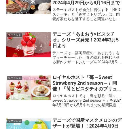
2024年4月29日から6月16日まで
ステーキガストが新たに提供する「RED
ステーキ」と「みすじトリプル」は、肉
愛好家たちを魅了すること間違いなしの
特別なメニューです。今回は、これらの
注目メニューの詳細と、それらをお楽し
みいただける期間や特典についてご紹介
デニーズ「あまおう×ピスタチ
ファミレス
します。商品ラインアッ...
オ」シリーズ発売！2024年3月5
日より
デニーズは、福岡県産の「あまおう」を
フィーチャーした、春の訪れを感じさせ
る新作デザートシリーズを2024年3月5日
より全店で展開します。ピスタチオを使
用したクリームやミルクチョコソースを
合わせた、見た目にも華やかなデザート
ロイヤルホスト「苺～Sweet
ファミレス
たちは、デニーズ5...
Strawberry 2nd season～」開
催！「苺とピスタチオのブリュレ
パフェ」など。2024年3月13日か
ロイヤルホストでは、春を彩る「苺～
ら5月中旬
Sweet Strawberry 2nd season～」を2024
年3月13日から5月中旬までの期間限定で
提供します。第一弾に続くこのシーズン
では、国産イチゴとピスタチオの絶妙な
組み合わせが楽しめるデザー...
デニーズで国産マスクメロンのデ
ファミレス
ザートが登場！！2024年4月9日