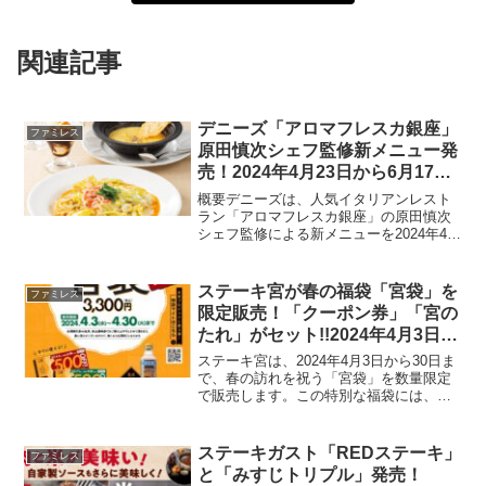
関連記事
デニーズ「アロマフレスカ銀座」
ファミレス
原田慎次シェフ監修新メニュー発
売！2024年4月23日から6月17日
まで
概要デニーズは、人気イタリアンレスト
ラン「アロマフレスカ銀座」の原田慎次
シェフ監修による新メニューを2024年4月
23日から6月17日までの期間限定で提供し
ます。これは、デニーズ創業50周年を記
念して行われている人気シェフ監修メニ
ステーキ宮が春の福袋「宮袋」を
ファミレス
ューシリー...
限定販売！「クーポン券」「宮の
たれ」がセット!!2024年4月3日か
ら30日まで
ステーキ宮は、2024年4月3日から30日ま
で、春の訪れを祝う「宮袋」を数量限定
で販売します。この特別な福袋には、ス
テーキ宮で使用できる5000円分のクーポ
ンと、同店自慢の「宮のたれ」がセット
になっており、価格は3300円です。「宮
ステーキガスト「REDステーキ」
ファミレス
袋」の内...
と「みすじトリプル」発売！