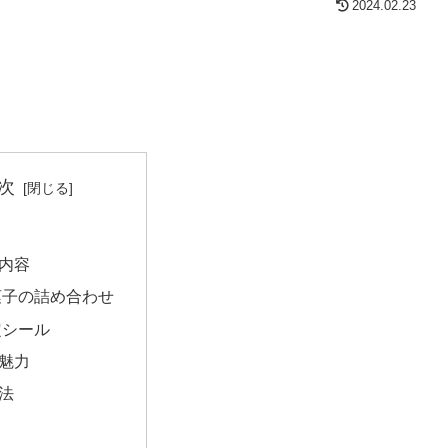
2024.02.23
次
内容
菓子の詰め合わせ
定シール
魅力
法