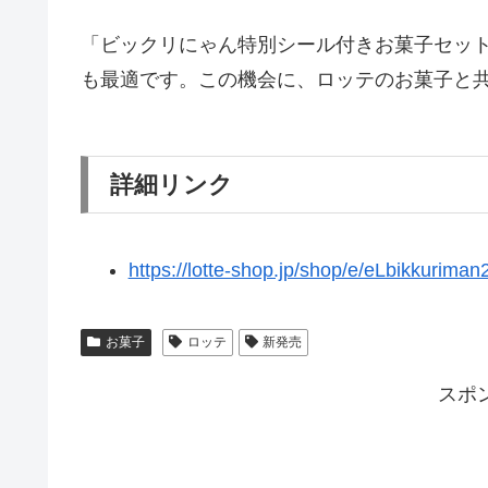
「ビックリにゃん特別シール付きお菓子セッ
も最適です。この機会に、ロッテのお菓子と
詳細リンク
https://lotte-shop.jp/shop/e/eLbikkuriman
お菓子
ロッテ
新発売
スポ