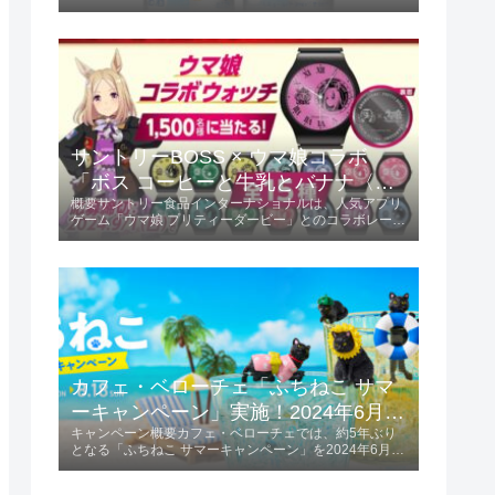
この限定フレーバーは、ミカンの甘味と酸味が絶妙にバ
ランスされ、初夏にぴったりの爽やかな味わいが楽しめ
ます。商品の特長爽やかな味わい...
サントリーBOSS × ウマ娘コラボ
「ボス コーヒーと牛乳とバナナ〈ウ
概要サントリー食品インターナショナルは、人気アプリ
マ娘デザイン〉」2024年6月4日発
ゲーム「ウマ娘 プリティーダービー」とのコラボレーシ
売！
ョンを発表しました。「ボス コーヒーと牛乳とバナナ
〈ウマ娘デザイン〉」を2024年6月4日に発売します。
この商品は185g容量で、価格は税...
カフェ・ベローチェ「ふちねこ サマ
ーキャンペーン」実施！2024年6月10
キャンペーン概要カフェ・ベローチェでは、約5年ぶり
日～8月18日
となる「ふちねこ サマーキャンペーン」を2024年6月10
日から8月18日まで実施します。 この期間、夏をテーマ
にした様々なコスチュームを着た「ふちねこ」がプレゼ