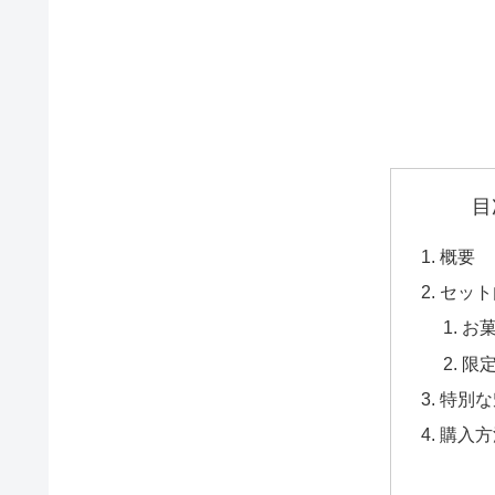
目
概要
セット
お
限
特別な
購入方