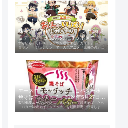
ントされます。キャンペーン参...
味覚に全集中！ガスト/バーミヤン/ジ
ョナサン「鬼滅の刃」コラボメニュ
すかいらーくレストランツが運営する「ガスト」「バー
ー発売 2024年5月23日 第1弾、6月13
ミヤン」「ジョナサン」で、人気アニメ『鬼滅の刃』と
日 第2弾
のコラボキャンペーンが開催されます。第1弾は2024年
5月23日から、第2弾は2024年6月13日からスタート
し、特典としてオリジナルクリア...
エースコック新作「たらこバター味
焼そばモッチッチ」2024年5月27日発
製品概要エースコックは、新たなカップ焼きそば「たら
売！
こバター味焼そばモッチッチ」を期間限定で発売しま
す。 この製品は、236円（税別）で提供され、特にもち
もち感を重視した麺が特徴です。発売日2024年5月27日
に全国で販売開始。特徴と味わいも...