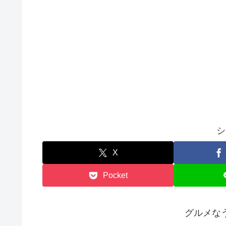
シ
X
Pocket
グルメな