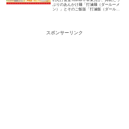
ぷりのあんかけ麺「打滷麺（ダールーメ
ン）」とそのご飯版「打滷飯（ダールー
ハン）」を2024年2月21日から期間限定
で販売開始します。このメニューは、北
京など中国北部の家庭料理に由来し、オ
イスターと醤...
スポンサーリンク