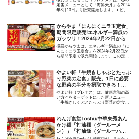
定番メニューとして「海鮮天丼」を2024
年3月13日より販売開始します。エビ、イ
カ、ホタテの海鮮天ぷらに、スナップエ
ンドウ、レンコン、さつまいもの野菜天
ぷらを組み合わせた丼ぶりです。商品ラ
からやま「にんにくニラ玉定食」
牛丼・定食
インアップ海鮮天...
期間限定販売!エネルギー満点の
ガッツリ！2024年2月22日から
概要からやまは、エネルギー満点の「に
んにくニラ玉定食」を2024年2月22日か
ら期間限定で販売開始します。この定食
は、にんにくからあげ4個とニラ玉をメイ
ンに、ご飯とみそ汁がセットになってお
り、価格は869円です。テイクアウトオプ
やよい軒「牛焼きしゃぶとたっぷ
牛丼・定食
ションも用意...
り野菜の定食」販売。1日に必要
な野菜の半分を摂取できる！
2024年4月2日より
やよい軒（プレナス）は、健康意識の高
い方々をターゲットにした新メニュー
「牛焼きしゃぶとたっぷり野菜の定食」
を2024年4月2日より販売開始します。こ
のメニューは、1日に必要な野菜の半分を
摂取できるだけでなく、牛肉の焼きしゃ
れんげ食堂Toshu/中華東秀あん
牛丼・定食
ぶを楽しめるという...
かけ麺「打滷麺（ダールーメ
ン）」「打滷飯（ダールーハ
ン）」発売！2024年2月21日から
れんげ食堂Toshu/中華東秀が、具材たっ