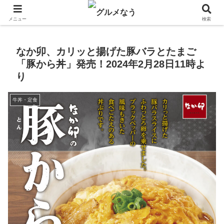
飲食店キャンペーン・食品飲料お菓子新発売のグルメニュース。
メニュー
検索
なか卯、カリッと揚げた豚バラとたまご
「豚から丼」発売！2024年2月28日11時よ
り
牛丼・定食