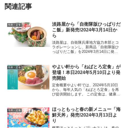
関連記事
淡路屋から「自衛隊版ひっぱりだ
牛丼・定食
こ飯」新発売!2024年3月14日か
ら
淡路屋は、自衛隊兵庫地方協力本部とコ
ラボレーションし、新商品「自衛隊版ひ
っぱりだこ飯」を2024年3月14日に発売
します。この限定商品は、3万個の販売予
定で、価格は1480円となっています。商
品特徴デザイン: 陸上自衛隊員に貸与され
やよい軒から「ねばとろ定食」が
牛丼・定食
る迷彩服...
登場！本日2024年5月10日より発
売開始
定食概要やよい軒では、2024年5月10日
から、毎年人気の「ねばとろ定食」を再
び提供開始します。 この定食は、健康に
良いとされる熊本・天草産のアカモクを
使った料理です。提供メニュー「【アカ
モク入】ねばとろとから揚げの定食」
ほっともっと春の新メニュー「海
牛丼・定食
（990円）ねばね...
鮮天丼」発売!2024年3月13日よ
り
概要ほっともっと（プレナス）は、春の