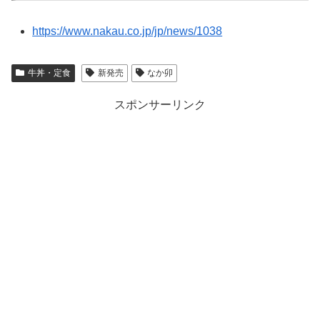
https://www.nakau.co.jp/jp/news/1038
牛丼・定食
新発売
なか卯
スポンサーリンク