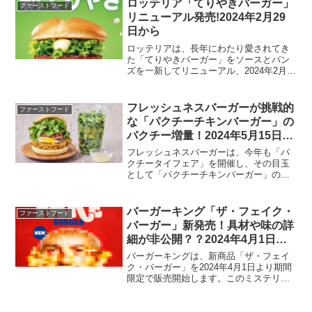
ロッテリア「てりやきバーガー」
ファーストフード
の「たまごダブルマ...
リニューアル発売!2024年2月29
日から
ロッテリアは、長年にわたり愛されてき
た「てりやきバーガー」をソースとバン
ズを一新してリニューアル、2024年2月
29日に発売します。このリニューアル
は、てりやきバーガーをより一層楽しめ
るよう、味わい深いソースと食感にこだ
フレッシュネスバーガーが挑戦的
ファーストフード
わったバンズで新たな...
な「パクチーチキンバーガー」の
パクチー増量！2024年5月15日か
ら6月4日まで販売
フレッシュネスバーガーは、今年も「パ
クチータイフェア」を開催し、その目玉
として「パクチーチキンバーガー」のパ
クチー量を去年の6倍から10倍に増量して
提供します。この大胆な試みは、パクチ
ー愛好家はもちろん、新しい味わいを求
バーガーキング「ザ・フェイク・
ファーストフード
める冒険好きな方々に...
バーガー」新発売！具材や味の詳
細が非公開？？2024年4月1日よ
り
バーガーキングは、新商品「ザ・フェイ
ク・バーガー」を2024年4月1日より期間
限定で販売開始します。このミステリア
スなバーガーは、その具材や味の詳細が
非公開で、中身は完全に秘密に包まれて
います。発売詳細商品名： ザ・フェイ