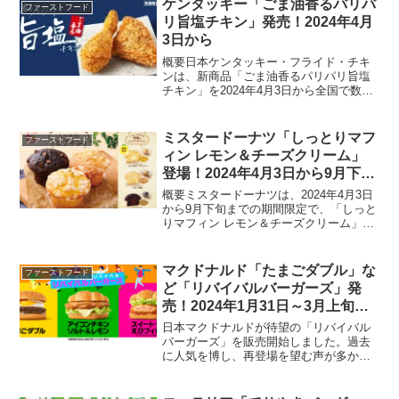
ケンタッキー「ごま油香るパリパ
ファーストフード
リ旨塩チキン」発売！2024年4月
3日から
概要日本ケンタッキー・フライド・チキ
ンは、新商品「ごま油香るパリパリ旨塩
チキン」を2024年4月3日から全国で数量
限定販売します。価格は330円です。この
商品は、パリパリの食感と旨塩味が特徴
で、新たにごま油の香りが加わり再登場
ミスタードーナツ「しっとりマフ
ファーストフード
します。商品特...
ィン レモン＆チーズクリーム」
登場！2024年4月3日から9月下旬
までの期間限定
概要ミスタードーナツは、2024年4月3日
から9月下旬までの期間限定で、「しっと
りマフィン レモン＆チーズクリーム」を
販売します。爽やかなレモンの風味とク
リーミーなチーズの味わいが楽しめるこ
のマフィンは、テイクアウトで248円、イ
マクドナルド「たまごダブル」な
ファーストフード
ートインで...
ど「リバイバルバーガーズ」発
売！2024年1月31日～3月上旬ま
で
日本マクドナルドが待望の「リバイバル
バーガーズ」を販売開始しました。過去
に人気を博し、再登場を望む声が多かっ
た3種類のバーガー「たまごダブル」「ア
イコンチキン ソルト＆レモン」「スイー
トチリ えびフィレオ」と、朝マック限定