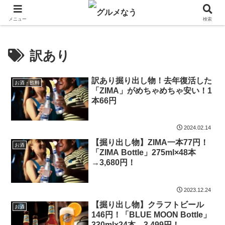
飲食店キャンペーン・食品飲料お菓子新発売のグルメニュース。
メニュー
検索
訳あり
訳あり掘り出し物！去年復活した
お酒・飲料
「ZIMA」がめちゃめちゃ安い！1
本66円
2024.02.14
【掘り出し物】ZIMA一本77円！
お酒
「ZIMA Bottle」275ml×48本
→3,680円！
2023.12.24
【掘り出し物】クラフトビール
お酒
146円！「BLUE MOON Bottle」
330ml×24本→3,499円！