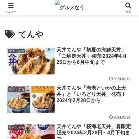
飲食店キャンペーン・食品飲料お菓子新発売のグルメニュース。
メニュー
検索
てんや
天丼てんや「初夏の海鮮天丼」
牛丼・定食
「ご馳走天丼」発売!2024年4月
25日から6月中旬まで
2024.04.19
天丼てんや「海老といかの上天
牛丼・定食
丼」と「いろどり天丼」発売！
2024年2月28日から
2024.02.22
天丼てんや「桜海老天丼」春限定
牛丼・定食
販売!2024年2月28日～4月下旬ま
で