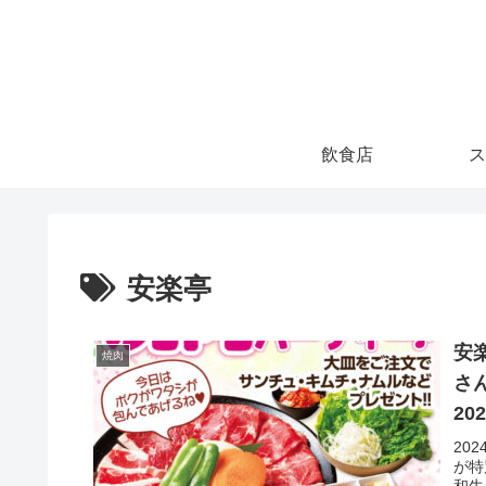
飲食店
ス
安楽亭
安
焼肉
さ
20
20
が特
和牛