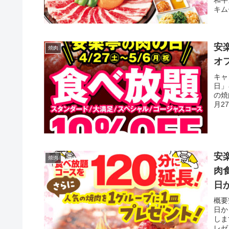
キム
安
焼肉
オフ
キャ
日」
の焼
月2
安
焼肉
肉
日
概要
日か
しま
レゼ