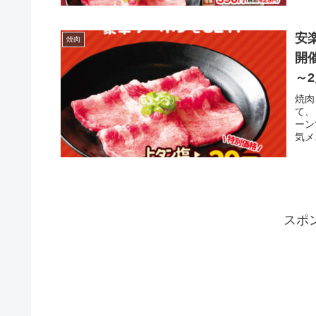
安
焼肉
開
～2
焼肉
て、
ーン
気メ
スポ