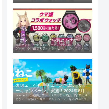
この限定フレーバーは、ミカンの甘味と酸味が絶妙にバ
ランスされ、初夏にぴったりの爽やかな味わいが楽しめ
ます。商品の特長爽やかな味わい...
サントリーBOSS × ウマ娘コラボ
「ボス コーヒーと牛乳とバナナ〈ウ
概要サントリー食品インターナショナルは、人気アプリ
マ娘デザイン〉」2024年6月4日発
ゲーム「ウマ娘 プリティーダービー」とのコラボレーシ
売！
ョンを発表しました。「ボス コーヒーと牛乳とバナナ
〈ウマ娘デザイン〉」を2024年6月4日に発売します。
この商品は185g容量で、価格は税...
カフェ・ベローチェ「ふちねこ サマ
ーキャンペーン」実施！2024年6月10
キャンペーン概要カフェ・ベローチェでは、約5年ぶり
日～8月18日
となる「ふちねこ サマーキャンペーン」を2024年6月10
日から8月18日まで実施します。 この期間、夏をテーマ
にした様々なコスチュームを着た「ふちねこ」がプレゼ