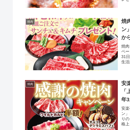
焼
焼肉
ン
か
焼肉
ペー
31
生活
安
焼肉
「
年
安楽
ン」
りの
格上