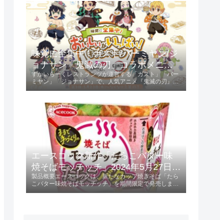
ントされます。キャンペーン参...
味覚に全集中！ガスト/バーミヤン/ジ
ョナサン「鬼滅の刃」コラボメニュ
すかいらーくレストランツが運営する「ガスト」「バー
ー発売 2024年5月23日 第1弾、6月13
ミヤン」「ジョナサン」で、人気アニメ『鬼滅の刃』と
日 第2弾
のコラボキャンペーンが開催されます。第1弾は2024年
5月23日から、第2弾は2024年6月13日からスタート
し、特典としてオリジナルクリア...
エースコック新作「たらこバター味
焼そばモッチッチ」2024年5月27日発
製品概要エースコックは、新たなカップ焼きそば「たら
売！
こバター味焼そばモッチッチ」を期間限定で発売しま
す。 この製品は、236円（税別）で提供され、特にもち
もち感を重視した麺が特徴です。発売日2024年5月27日
に全国で販売開始。特徴と味わいも...