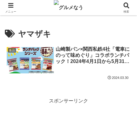
飲食店キャンペーン・食品飲料お菓子新発売のグルメニュース。
メニュー
検索
ヤマザキ
山崎製パン×関西私鉄4社「電車に
食品
のって味めぐり」コラボランチパ
ック！2024年4月1日から5月31日
までの期間限定で販売
2024.03.30
スポンサーリンク