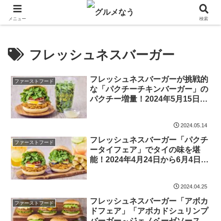
飲食店キャンペーン・食品飲料お菓子新発売のグルメニュース。
メニュー
検索
フレッシュネスバーガー
フレッシュネスバーガーが挑戦的
ファーストフード
な「パクチーチキンバーガー」の
パクチー増量！2024年5月15日か
ら6月4日まで販売
2024.05.14
フレッシュネスバーガー「パクチ
ファーストフード
ータイフェア」でタイの味を堪
能！2024年4月24日から6月4日ま
での期間限定
2024.04.25
フレッシュネスバーガー「アボカ
ファーストフード
ドフェア」「アボカドシュリンプ
バーガー～ジェノベーゼソース」