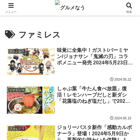
飲食店キャンペーン・食品飲料お菓子新発売のグルメニュース。
メニュー
検索
ファミレス
味覚に全集中！ガスト/バーミヤ
ファミレス
ン/ジョナサン「鬼滅の刃」コラ
ボメニュー発売 2024年5月23日
第1弾、6月13日 第2弾
2024.05.22
しゃぶ葉「牛たん食べ放題」復
ファミレス
活！レモンハーブだしと新ダシ
「花藻塩のねぎ塩だし」で2024
年5月16日から実施
2024.05.15
ジョリーパスタ新作「感動カルボ
ファミレス
ナーラ」登場！2024年5月9日か
ら、革新的な味わいを体験しよ