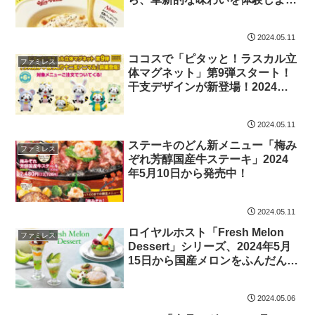
う！
2024.05.11
ココスで「ピタッと！ラスカル立
ファミレス
体マグネット」第9弾スタート！
干支デザインが新登場！2024年5
月9日（木）より
2024.05.11
ステーキのどん新メニュー「梅み
ファミレス
ぞれ芳醇国産牛ステーキ」2024
年5月10日から発売中！
2024.05.11
ロイヤルホスト「Fresh Melon
ファミレス
Dessert」シリーズ、2024年5月
15日から国産メロンをふんだんに
使用したデザート販売開始！
2024.05.06