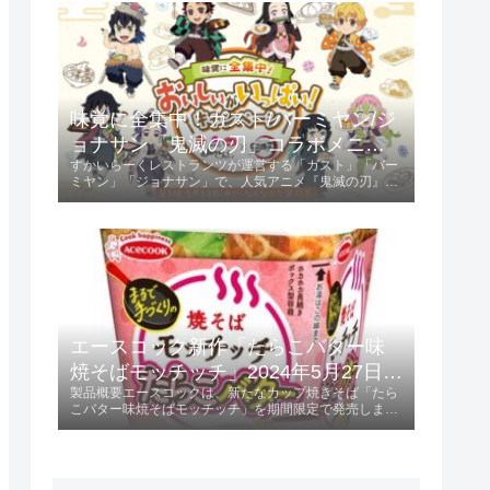
ントされます。キャンペーン参...
味覚に全集中！ガスト/バーミヤン/ジ
ョナサン「鬼滅の刃」コラボメニュ
すかいらーくレストランツが運営する「ガスト」「バー
ー発売 2024年5月23日 第1弾、6月13
ミヤン」「ジョナサン」で、人気アニメ『鬼滅の刃』と
日 第2弾
のコラボキャンペーンが開催されます。第1弾は2024年
5月23日から、第2弾は2024年6月13日からスタート
し、特典としてオリジナルクリア...
エースコック新作「たらこバター味
焼そばモッチッチ」2024年5月27日発
製品概要エースコックは、新たなカップ焼きそば「たら
売！
こバター味焼そばモッチッチ」を期間限定で発売しま
す。 この製品は、236円（税別）で提供され、特にもち
もち感を重視した麺が特徴です。発売日2024年5月27日
に全国で販売開始。特徴と味わいも...