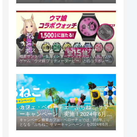
この限定フレーバーは、ミカンの甘味と酸味が絶妙にバ
ランスされ、初夏にぴったりの爽やかな味わいが楽しめ
ます。商品の特長爽やかな味わい...
サントリーBOSS × ウマ娘コラボ
「ボス コーヒーと牛乳とバナナ〈ウ
概要サントリー食品インターナショナルは、人気アプリ
マ娘デザイン〉」2024年6月4日発
ゲーム「ウマ娘 プリティーダービー」とのコラボレーシ
売！
ョンを発表しました。「ボス コーヒーと牛乳とバナナ
〈ウマ娘デザイン〉」を2024年6月4日に発売します。
この商品は185g容量で、価格は税...
カフェ・ベローチェ「ふちねこ サマ
ーキャンペーン」実施！2024年6月10
キャンペーン概要カフェ・ベローチェでは、約5年ぶり
日～8月18日
となる「ふちねこ サマーキャンペーン」を2024年6月10
日から8月18日まで実施します。 この期間、夏をテーマ
にした様々なコスチュームを着た「ふちねこ」がプレゼ