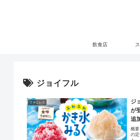
飲食店
ス
ジョイフル
ジ
ファミレス
が
追加
概要
の定
ト」