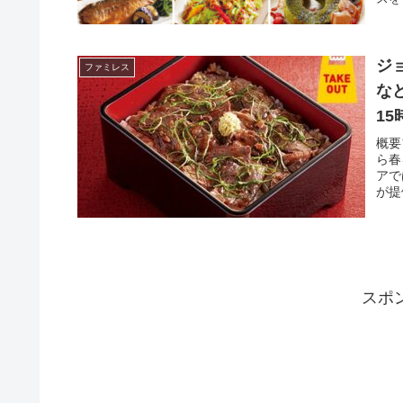
ジ
ファミレス
な
1
概要
ら春
アで
が提
スポ