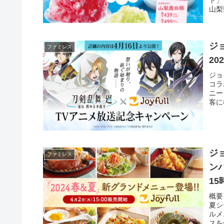
山梨
ジ
ファミレス
20
ジョ
コラ
ニー
客に
ジ
ファミレス
ン
1
概要
夏シ
ルメ
スを