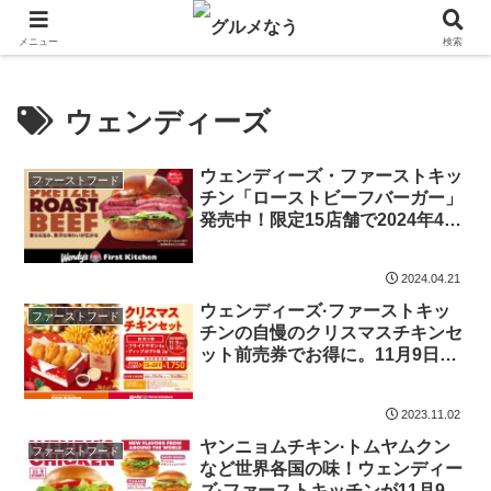
飲食店キャンペーン・食品飲料お菓子新発売のグルメニュース。
メニュー
検索
ウェンディーズ
ウェンディーズ・ファーストキッ
ファーストフード
チン「ローストビーフバーガー」
発売中！限定15店舗で2024年4月
18日から10月下旬まで
2024.04.21
ウェンディーズ·ファーストキッ
ファーストフード
チンの自慢のクリスマスチキンセ
ット前売券でお得に。11月9日
（木）から販売開始
2023.11.02
ヤンニョムチキン·トムヤムクン
ファーストフード
など世界各国の味！ウェンディー
ズ·ファーストキッチンが11月9日