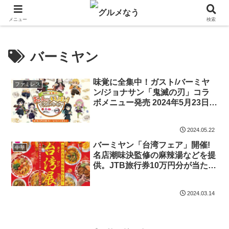
飲食店キャンペーン・食品飲料お菓子新発売のグルメニュース。
メニュー
検索
バーミヤン
味覚に全集中！ガスト/バーミヤ
ファミレス
ン/ジョナサン「鬼滅の刃」コラ
ボメニュー発売 2024年5月23日
第1弾、6月13日 第2弾
2024.05.22
バーミヤン「台湾フェア」開催!
中華
名店潮味決監修の麻辣湯などを提
供。JTB旅行券10万円分が当たる
キャンペーンも。本日2024年3月
14日から
2024.03.14